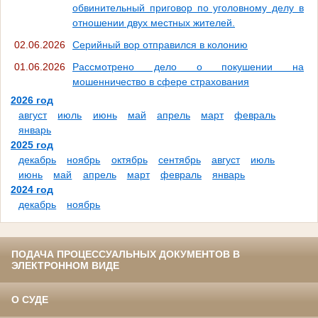
обвинительный приговор по уголовному делу в
отношении двух местных жителей.
02.06.2026
Серийный вор отправился в колонию
01.06.2026
Рассмотрено дело о покушении на
мошенничество в сфере страхования
2026 год
август
июль
июнь
май
апрель
март
февраль
январь
2025 год
декабрь
ноябрь
октябрь
сентябрь
август
июль
июнь
май
апрель
март
февраль
январь
2024 год
декабрь
ноябрь
ПОДАЧА ПРОЦЕССУАЛЬНЫХ ДОКУМЕНТОВ В
ЭЛЕКТРОННОМ ВИДЕ
О СУДЕ