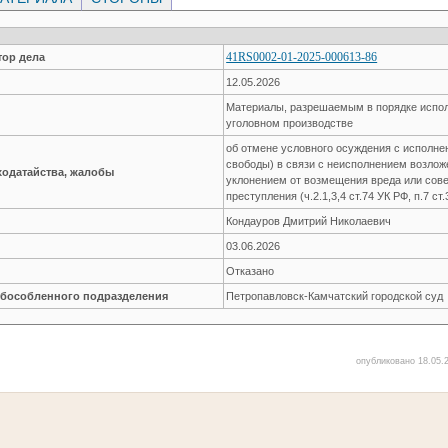
41RS0002-01-2025-000613-86
ор дела
12.05.2026
Материалы, разрешаемым в порядке испол
уголовном производстве
об отмене условного осуждения с исполне
свободы) в связи с неисполнением возлож
ходатайства, жалобы
уклонением от возмещения вреда или сов
преступления (ч.2.1,3,4 ст.74 УК РФ, п.7 ст
Кондауров Дмитрий Николаевич
03.06.2026
Отказано
обособленного подразделения
Петропавловск-Камчатский городской суд
опубликовано 18.05.2