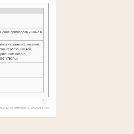
нения приговоров и иные в
нием наказания (лишение
енных обязанностей,
ершением нового
.397 УПК РФ)
026 12:59, изменено 30.07.2026 12:49