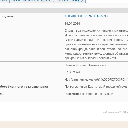
41RS0001-01-2026-003479-93
ор дела
28.04.2026
Споры, возникающие из пенсионных отно
Из нарушений пенсионного законодательс
О признании недействительным ненормати
права и обязанности в сфере пенсионного
решений фонда пенс. и соц. страх. РФ, ег
негосударственных пенс. фондов об отказе
прекращении выплаты пенсии и т.п.
Липкова Галина Анатольевна
07.08.2026
Иск (заявление, жалоба) УДОВЛЕТВОРЕ
обособленного подразделения
Петропавловск-Камчатский городской суд
ла
Рассмотрено единолично судьей
опубликовано 28.04.2