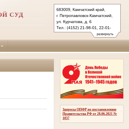
683009, Камчатский край,
ОЙ СУД
г. Петропавловск-Камчатский,
ул. Курчатова, д. 6
Тел.: (4152) 21-98-01, 22-01-
12 (ф.)
развернуть
p-kamchatsky.kam@sudrf.ru
Запросы ОПФР по постановлению
Правительства РФ от 28.06.2021 №
1037