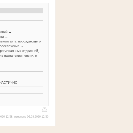
шений →
тва →
вного акта, порождающего
 обеспечения →
о региональных отделений,
 в назначении пенсии, о
Н ЧАСТИЧНО
026 12:58, изменено 06.08.2026 12:50