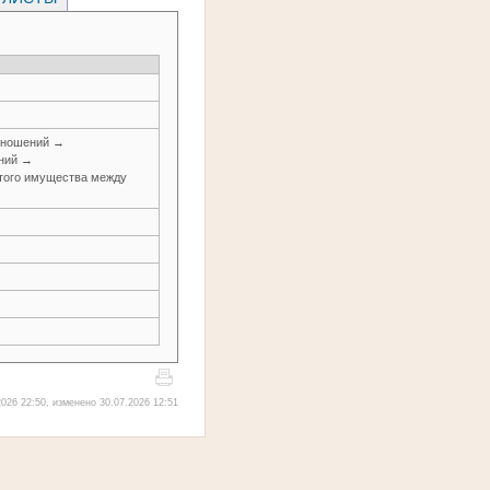
тношений →
ений →
итого имущества между
026 22:50, изменено 30.07.2026 12:51