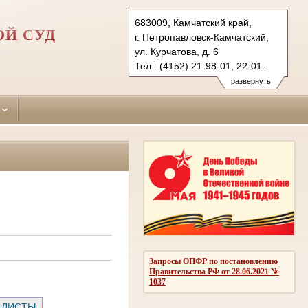
683009, Камчатский край,
ОЙ СУД
г. Петропавловск-Камчатский,
ул. Курчатова, д. 6
Тел.: (4152) 21-98-01, 22-01-
12 (ф.)
развернуть
p-kamchatsky.kam@sudrf.ru
Запросы ОПФР по постановлению
Правительства РФ от 28.06.2021 №
1037
 ЛИСТЫ