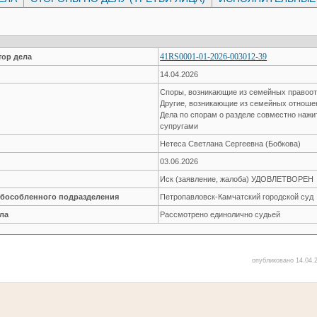
41RS0001-01-2026-003012-39
ор дела
14.04.2026
Споры, возникающие из семейных правоо
Другие, возникающие из семейных отнош
Дела по спорам о разделе совместно наж
супругами
Нетеса Светлана Сергеевна (Бобкова)
03.06.2026
Иск (заявление, жалоба) УДОВЛЕТВОРЕН
обособленного подразделения
Петропавловск-Камчатский городской суд
ла
Рассмотрено единолично судьей
опубликовано 14.04.2