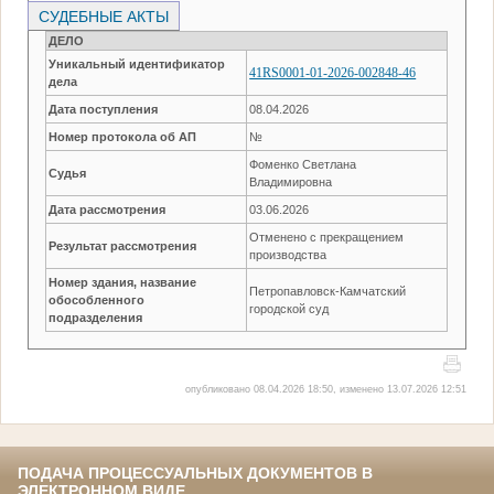
СУДЕБНЫЕ АКТЫ
ДЕЛО
Уникальный идентификатор
41RS0001-01-2026-002848-46
дела
Дата поступления
08.04.2026
Номер протокола об АП
№
Фоменко Светлана
Судья
Владимировна
Дата рассмотрения
03.06.2026
Отменено с прекращением
Результат рассмотрения
производства
Номер здания, название
Петропавловск-Камчатский
обособленного
городской суд
подразделения
опубликовано 08.04.2026 18:50, изменено 13.07.2026 12:51
ПОДАЧА ПРОЦЕССУАЛЬНЫХ ДОКУМЕНТОВ В
ЭЛЕКТРОННОМ ВИДЕ