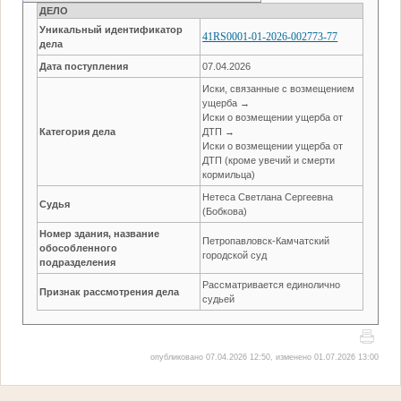
ДЕЛО
Уникальный идентификатор
41RS0001-01-2026-002773-77
дела
Дата поступления
07.04.2026
Иски, связанные с возмещением
ущерба →
Иски о возмещении ущерба от
Категория дела
ДТП →
Иски о возмещении ущерба от
ДТП (кроме увечий и смерти
кормильца)
Нетеса Светлана Сергеевна
Судья
(Бобкова)
Номер здания, название
Петропавловск-Камчатский
обособленного
городской суд
подразделения
Рассматривается единолично
Признак рассмотрения дела
судьей
опубликовано 07.04.2026 12:50, изменено 01.07.2026 13:00