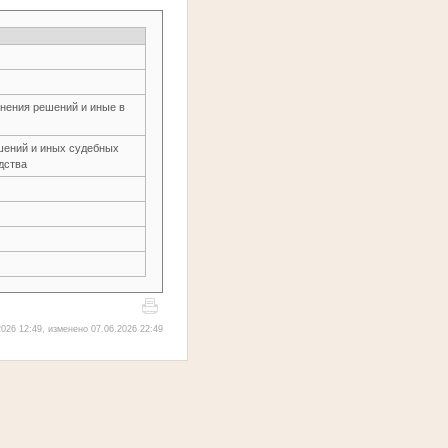
нения решений и иные в
шений и иных судебных
дства
026 12:49, изменено 07.06.2026 22:49