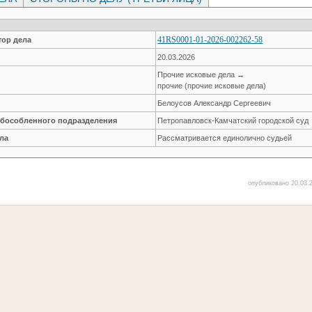
41RS0001-01-2026-002262-58
ор дела
20.03.2026
Прочие исковые дела →
прочие (прочие исковые дела)
Белоусов Александр Сергеевич
обособленного подразделения
Петропавловск-Камчатский городской суд
ла
Рассматривается единолично судьей
опубликовано 20.03.2