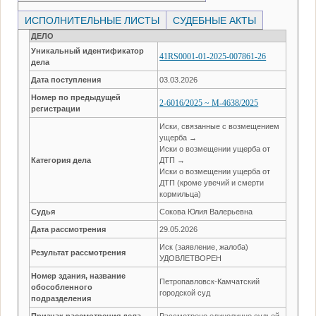
ИСПОЛНИТЕЛЬНЫЕ ЛИСТЫ
СУДЕБНЫЕ АКТЫ
ДЕЛО
Уникальный идентификатор
41RS0001-01-2025-007861-26
дела
Дата поступления
03.03.2026
Номер по предыдущей
2-6016/2025 ~ М-4638/2025
регистрации
Иски, связанные с возмещением
ущерба →
Иски о возмещении ущерба от
Категория дела
ДТП →
Иски о возмещении ущерба от
ДТП (кроме увечий и смерти
кормильца)
Судья
Сокова Юлия Валерьевна
Дата рассмотрения
29.05.2026
Иск (заявление, жалоба)
Результат рассмотрения
УДОВЛЕТВОРЕН
Номер здания, название
Петропавловск-Камчатский
обособленного
городской суд
подразделения
Признак рассмотрения дела
Рассмотрено единолично судьей