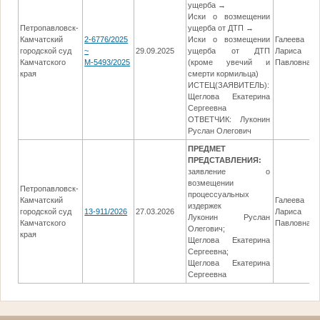
ущерба →
Иски о возмещении
Петропавловск-
ущерба от ДТП →
Камчатский
2-6776/2025
Иски о возмещении
Галеева
городской суд
~
29.09.2025
ущерба от ДТП
Лариса
Камчатского
М-5493/2025
(кроме увечий и
Павловна
края
смерти кормильца)
ИСТЕЦ(ЗАЯВИТЕЛЬ):
Щеглова Екатерина
Сергеевна
ОТВЕТЧИК: Луконин
Руслан Олегович
ПРЕДМЕТ
ПРЕДСТАВЛЕНИЯ:
заявление о
возмещении
Петропавловск-
процессуальных
Камчатский
Галеева
издержек
городской суд
13-911/2026
27.03.2026
Лариса
Луконин Руслан
Камчатского
Павловна
Олегович;
края
Щеглова Екатерина
Сергеевна;
Щеглова Екатерина
Сергеевна