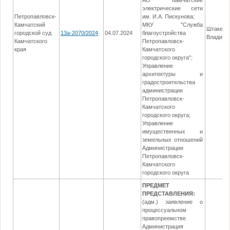
АО Камчатские
электрические сети
Петропавловск-
им. И.А. Пискунова;
Камчатский
МКУ "Служба
Штакес 
городской суд
13а-2070/2024
04.07.2024
благоустройства
Владими
Камчатского
Петропавловск-
края
Камчатского
городского округа";
Управление
архитектуры и
градостроительства
администрации
Петропавловск-
Камчатского
городского округа;
Управление
имущественных и
земельных отношений
Администрации
Петропавловск-
Камчатского
городского округа
ПРЕДМЕТ
ПРЕДСТАВЛЕНИЯ:
(адм.) заявление о
процессуальном
правопреемстве
Администрация