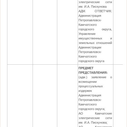
электрические сети
им. И.А. Пискунова
АДМ. ОТВЕТЧИК:
Администрация
Петропавловск-
Камчатского
городского округа,
Управление
имущественных и
земельных отношений
Администрации
Петропавловск-
Камчатского
городского округа
ПРЕДМЕТ
ПРЕДСТАВЛЕНИЯ:
(адм.) заявление о
возмещении
процессуальных
издержек
Администрация
Петропавловск-
Камчатского
городского округа;
АО Камчатские
электрические сети
им. И.А. Пискунова;