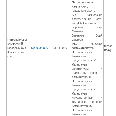
Петропавловск-
Камчатского
городского округа;
АО Камчатские
электрические сети
им. И.А. Пискунова;
Баранков Юрий
Олегович;
Баранков Юрий
Петропавловск-
Олегович;
Камчатский
МКУ "Служба
Штакес 
городской суд
13а-963/2026
03.04.2026
благоустройства
Владими
Камчатского
Петропавловск-
края
Камчатского
городского округа";
Управление
архитектуры и
градостроительства
администрации
Петропавловск-
Камчатского
городского округа;
Управление
имущественных и
земельных отношений
Администрации
Петропавловск-
Камчатского