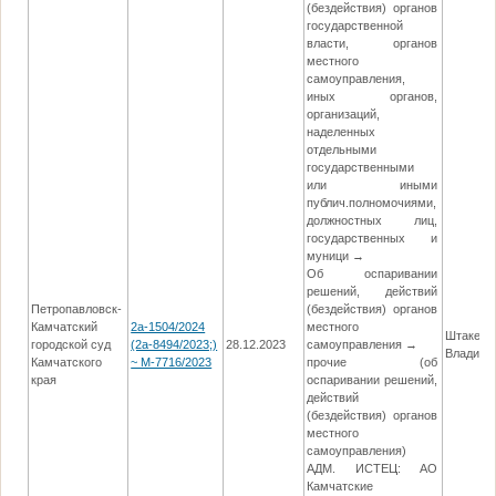
(бездействия) органов
государственной
власти, органов
местного
самоуправления,
иных органов,
организаций,
наделенных
отдельными
государственными
или иными
публич.полномочиями,
должностных лиц,
государственных и
муници →
Об оспаривании
решений, действий
Петропавловск-
(бездействия) органов
Камчатский
2а-1504/2024
местного
Штакес 
городской суд
(2а-8494/2023;)
28.12.2023
самоуправления →
Владими
Камчатского
~ М-7716/2023
прочие (об
края
оспаривании решений,
действий
(бездействия) органов
местного
самоуправления)
АДМ. ИСТЕЦ: АО
Камчатские