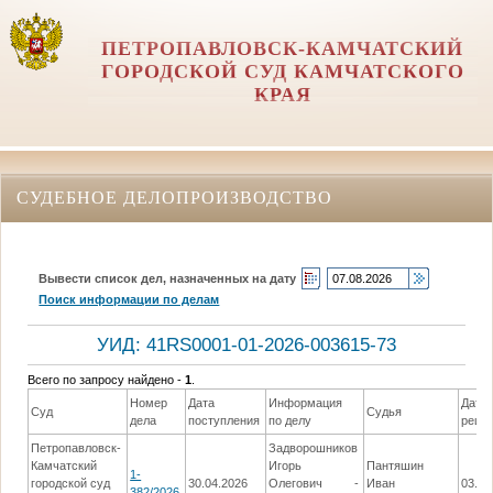
ПЕТРОПАВЛОВСК-КАМЧАТСКИЙ
ГОРОДСКОЙ СУД КАМЧАТСКОГО
КРАЯ
СУДЕБНОЕ ДЕЛОПРОИЗВОДСТВО
Вывести список дел, назначенных на дату
Поиск информации по делам
УИД: 41RS0001-01-2026-003615-73
Всего по запросу найдено -
1
.
Номер
Дата
Информация
Дата
Суд
Судья
дела
поступления
по делу
реше
Петропавловск-
Задворошников
Камчатский
Игорь
Пантяшин
1-
городской суд
30.04.2026
Олегович -
Иван
03.06
382/2026