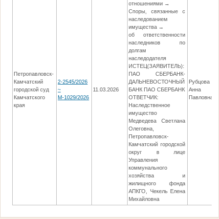
отношениями →
Споры, связанные с
наследованием
имущества →
об ответственности
наследников по
долгам
наследодателя
ИСТЕЦ(ЗАЯВИТЕЛЬ):
Петропавловск-
ПАО СБЕРБАНК-
Камчатский
2-2545/2026
ДАЛЬНЕВОСТОЧНЫЙ
Рубцова
городской суд
~
11.03.2026
БАНК ПАО СБЕРБАНК
Анна
Камчатского
М-1029/2026
ОТВЕТЧИК:
Павловна
края
Наследственное
имущество
Медведева Светлана
Олеговна,
Петропавловск-
Камчатский городской
округ в лице
Управления
коммунального
хозяйства и
жилищного фонда
АПКГО, Чекель Елена
Михайловна