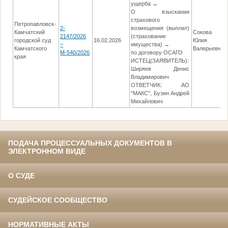
ущерба →
О взыскании
страхового
Петропавловск-
2-
возмещения (выплат)
Камчатский
Сокова
2147/2026
(страхование
городской суд
16.02.2026
Юлия
~
имущества) →
Камчатского
Валерьевна
М-540/2026
по договору ОСАГО
края
ИСТЕЦ(ЗАЯВИТЕЛЬ):
Ширяев Денис
Владимирович
ОТВЕТЧИК: АО
"МАКС", Бузин Андрей
Михайлович
ПОДАЧА ПРОЦЕССУАЛЬНЫХ ДОКУМЕНТОВ В
ЭЛЕКТРОННОМ ВИДЕ
О СУДЕ
СУДЕЙСКОЕ СООБЩЕСТВО
НОРМАТИВНЫЕ АКТЫ