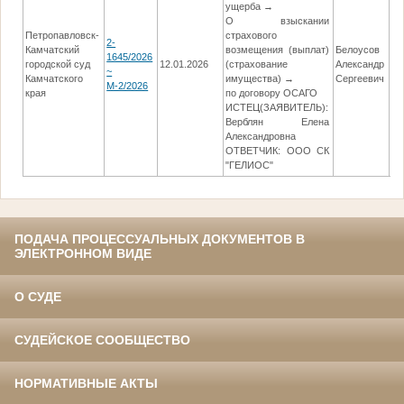
ущерба →
О взыскании
Петропавловск-
страхового
2-
Камчатский
возмещения (выплат)
Белоусов
1645/2026
городской суд
12.01.2026
(страхование
Александр
08
~
Камчатского
имущества) →
Сергеевич
М-2/2026
края
по договору ОСАГО
ИСТЕЦ(ЗАЯВИТЕЛЬ):
Верблян Елена
Александровна
ОТВЕТЧИК: ООО СК
"ГЕЛИОС"
ПОДАЧА ПРОЦЕССУАЛЬНЫХ ДОКУМЕНТОВ В
ЭЛЕКТРОННОМ ВИДЕ
О СУДЕ
СУДЕЙСКОЕ СООБЩЕСТВО
НОРМАТИВНЫЕ АКТЫ