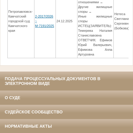
отношениями →
Другие жилищные
Петропавловск-
споры →
Нетеса
Камчатский
2-2017/2026
Иные жилищные
Светлана
городской суд
~
24.12.2025
споры
Сергеевна
Камчатского
М-7191/2025
ИСТЕЦ(ЗАЯВИТЕЛЬ):
(Бобкова)
края
Темерева Наталия
Станиславовна
ОТВЕТЧИК: Ефимов
Юрий Валерьевич,
Ефимова Алла
Артуровна
ПОДАЧА ПРОЦЕССУАЛЬНЫХ ДОКУМЕНТОВ В
ЭЛЕКТРОННОМ ВИДЕ
О СУДЕ
СУДЕЙСКОЕ СООБЩЕСТВО
НОРМАТИВНЫЕ АКТЫ