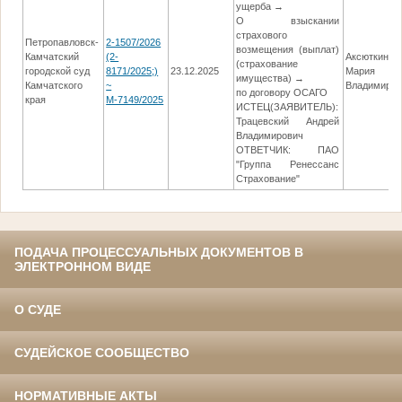
ущерба →
О взыскании
страхового
Петропавловск-
2-1507/2026
возмещения (выплат)
Камчатский
(2-
Аксюткина
(страхование
городской суд
8171/2025;)
23.12.2025
Мария
имущества) →
Камчатского
~
Владимиров
по договору ОСАГО
края
М-7149/2025
ИСТЕЦ(ЗАЯВИТЕЛЬ):
Трацевский Андрей
Владимирович
ОТВЕТЧИК: ПАО
"Группа Ренессанс
Страхование"
ПОДАЧА ПРОЦЕССУАЛЬНЫХ ДОКУМЕНТОВ В
ЭЛЕКТРОННОМ ВИДЕ
О СУДЕ
СУДЕЙСКОЕ СООБЩЕСТВО
НОРМАТИВНЫЕ АКТЫ