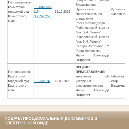
Кондратенко Геннадий
Петропавловск-
Владимирович;
Камчатский
13-186/2026
Приморское
Рубцова Ан
городской суд
(13-
18.12.2025
межрегиональное
Павловна
Камчатского
3587/2025;)
управление
края
Россельхознадзора;
Рыболовецкий колхоз
"им. В.И. Ленина";
Рыболовецкий колхоз
"им. В.И. Ленина";
Северо-Восточное ТУ
Росрыболовства;
Яшин Александр
Петрович
ПРЕДМЕТ
Петропавловск-
ПРЕДСТАВЛЕНИЯ:
Камчатский
заявления об
Габрусев
городской суд
15-25/2026
16.03.2026
ускорении
Игорь
Камчатского
рассмотрения дел
Владимиров
края
Яшин Александр
Петрович
ПОДАЧА ПРОЦЕССУАЛЬНЫХ ДОКУМЕНТОВ В
ЭЛЕКТРОННОМ ВИДЕ