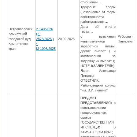
отношений →
Трудовые споры
(независимо от форм
собственности
работодателя): →
Дела об оплате
Петропавловск-
2-140/2026
труда →
Камчатский
(2-
о взыскании
Рубцова Ан
городской суд
2876/2025;)
20.02.2025
невыплаченной
Павловна
Камчатского
~
заработной платы,
края
М-1008/2025
других выплат ( и
компенсации за
задержку их выплаты)
ИСТЕЦ(ЗАЯВИТЕЛЬ):
Яшин Александр
Петрович
ОТВЕТЧИК:
Рыболовецкий колхоз
"им. В.И. Ленина"
ПРЕДМЕТ
ПРЕДСТАВЛЕНИЯ:
о
восстановлении
процессуальных
сроков
ГОСУДАРСТВЕННАЯ
ИНСПЕКЦИЯ В
КАМЧАТСКОМ КРАЕ;