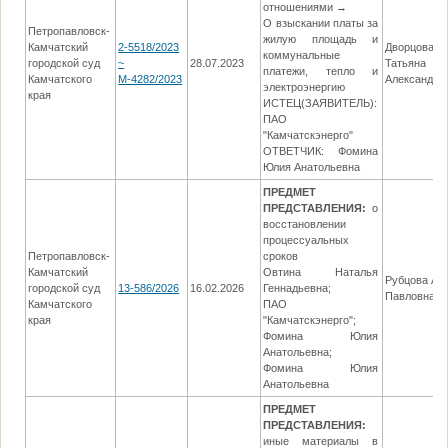
отношениями →
О взыскании платы за
Петропавловск-
жилую площадь и
Камчатский
2-5518/2023
Дворцова
коммунальные
городской суд
~
28.07.2023
Татьяна
платежи, тепло и
Камчатского
М-4282/2023
Александро
электроэнергию
края
ИСТЕЦ(ЗАЯВИТЕЛЬ):
ПАО
"Камчатскэнерго"
ОТВЕТЧИК: Фомина
Юлия Анатольевна
ПРЕДМЕТ
ПРЕДСТАВЛЕНИЯ:
о
восстановлении
процессуальных
Петропавловск-
сроков
Камчатский
Овтина Наталья
Рубцова Ан
городской суд
13-586/2026
16.02.2026
Геннадьевна;
Павловна
Камчатского
ПАО
края
"Камчатскэнерго";
Фомина Юлия
Анатольевна;
Фомина Юлия
Анатольевна
ПРЕДМЕТ
ПРЕДСТАВЛЕНИЯ:
иные материалы в