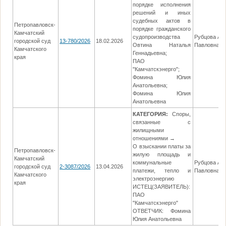
порядке исполнения
решений и иных
судебных актов в
Петропавловск-
порядке гражданского
Камчатский
судопроизводства
Рубцова Ан
городской суд
13-780/2026
18.02.2026
Овтина Наталья
Павловна
Камчатского
Геннадьевна;
края
ПАО
"Камчатскэнерго";
Фомина Юлия
Анатольевна;
Фомина Юлия
Анатольевна
КАТЕГОРИЯ:
Споры,
связанные с
жилищными
отношениями →
О взыскании платы за
Петропавловск-
жилую площадь и
Камчатский
коммунальные
Рубцова Ан
городской суд
2-3087/2026
13.04.2026
платежи, тепло и
Павловна
Камчатского
электроэнергию
края
ИСТЕЦ(ЗАЯВИТЕЛЬ):
ПАО
"Камчатскэнерго"
ОТВЕТЧИК: Фомина
Юлия Анатольевна