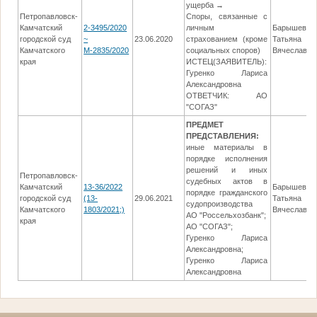
ущерба →
Петропавловск-
Споры, связанные с
Камчатский
2-3495/2020
личным
Барышева
городской суд
~
23.06.2020
страхованием (кроме
Татьяна
Камчатского
М-2835/2020
социальных споров)
Вячеславов
края
ИСТЕЦ(ЗАЯВИТЕЛЬ):
Гуренко Лариса
Александровна
ОТВЕТЧИК: АО
"СОГАЗ"
ПРЕДМЕТ
ПРЕДСТАВЛЕНИЯ:
иные материалы в
порядке исполнения
решений и иных
Петропавловск-
судебных актов в
Камчатский
13-36/2022
Барышева
порядке гражданского
городской суд
(13-
29.06.2021
Татьяна
судопроизводства
Камчатского
1803/2021;)
Вячеславов
АО "Россельхозбанк";
края
АО "СОГАЗ";
Гуренко Лариса
Александровна;
Гуренко Лариса
Александровна