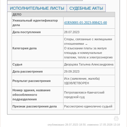
ИСПОЛНИТЕЛЬНЫЕ ЛИСТЫ
СУДЕБНЫЕ АКТЫ
ДЕЛО
Уникальный идентификатор
41RS0001-01-2023-008421-60
дела
Дата поступления
28.07.2023
Споры, связанные с жилищными
отношениями →
Категория дела
О взыскании платы за жилую
площадь и коммунальные
платежи, тепло и электроэнергию
Судья
Дворцова Татьяна Александровна
Дата рассмотрения
29.09.2023
Иск (заявление, жалоба)
Результат рассмотрения
УДОВЛЕТВОРЕН
Номер здания, название
Петропавловск-Камчатский
обособленного
городской суд
подразделения
Признак рассмотрения дела
Рассмотрено единолично судьей
опубликовано 28.07.2023 18:50, изменено 17.05.2026 13:16