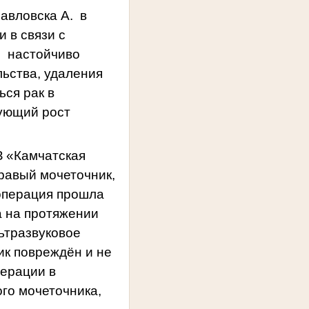
авловска А.
в
 в связи с
настойчиво
ьства, удаления
ься рак в
рующий рост
З «Камчатская
равый мочеточник,
 операция прошла
а на протяжении
ьтразвуковое
ик повреждён и не
перации в
го мочеточника,