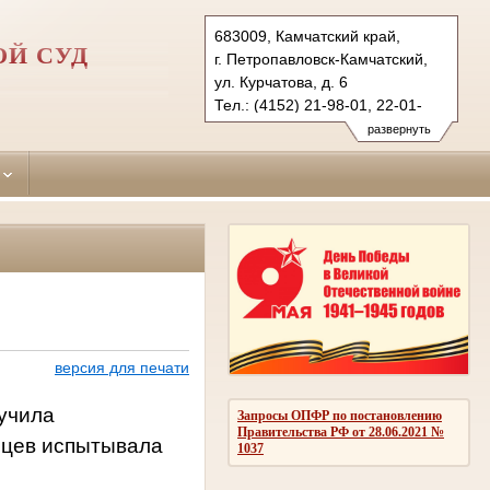
683009, Камчатский край,
ОЙ СУД
г. Петропавловск-Камчатский,
ул. Курчатова, д. 6
Тел.: (4152) 21-98-01, 22-01-
12 (ф.)
развернуть
p-kamchatsky.kam@sudrf.ru
версия для печати
учила
Запросы ОПФР по постановлению
Правительства РФ от 28.06.2021 №
яцев испытывала
1037