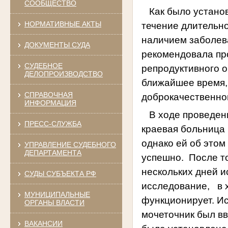
СООБЩЕСТВО
Как было устано
НОРМАТИВНЫЕ АКТЫ
течение длительн
наличием заболев
ДОКУМЕНТЫ СУДА
рекомендовала пр
СУДЕБНОЕ
репродуктивного о
ДЕЛОПРОИЗВОДСТВО
ближайшее время,
СПРАВОЧНАЯ
доброкачественно
ИНФОРМАЦИЯ
В ходе проведен
ПРЕСС-СЛУЖБА
краевая больница 
однако ей об этом
УПРАВЛЕНИЕ СУДЕБНОГО
ДЕПАРТАМЕНТА
успешно.
После т
нескольких дней 
СУДЫ СУБЪЕКТА РФ
исследование,
в 
МУНИЦИПАЛЬНЫЕ
функционирует. И
ОРГАНЫ ВЛАСТИ
мочеточник был вв
ВАКАНСИИ