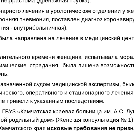
 нефрастома (дренажная трубка).
нарного лечения в урологическом отделении у 
ронняя пневмония, поставлен диагноз коронавир
ния - внутрибольничная).
была направлена на лечение в медицинский цен
длительного времени женщина
испытывала мора
изические
страдания,
была лишена возможности
нь.
азначенной судом медицинской экспертизы, было
ического, оперативного и стационарного лечени
ые привели к указанным последствиям.
е ГБУЗ «Камчатская краевая больница им. А.С. Лу
вой родильный дом» (Женская консультация № 1)
Камчатского края
исковые требования не призн