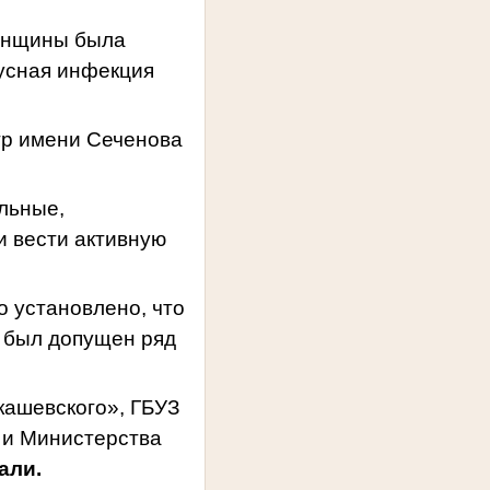
женщины была
усная инфекция
тр имени Сеченова
льные,
 вести активную
 установлено, что
я был допущен ряд
кашевского», ГБУЗ
 и Министерства
али.