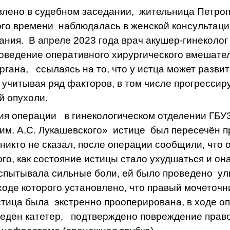
влено в судебном заседании,
жительница Петроп
ого времени
наблюдалась в женской консультации
ания.
В апреле 2023 года врач акушер-гинеколог
оведение оперативного хирургического вмешател
ргана,
ссылаясь на то, что у истца может развит
 учитывая ряд факторов, в том числе прогресси
й опухоли.
ия операции
в гинекологическом отделении ГБУ
им. А.С. Лукашевского»
истице
был пересечён п
 никто не сказал, после операции сообщили, что
ого, как состояние истицы стало ухудшаться и он
испытывала сильные боли, ей было проведено
ул
ходе которого установлено, что правый мочеточн
стица была
экстренно прооперирована, в ходе о
еден катетер,
подтверждено повреждение право