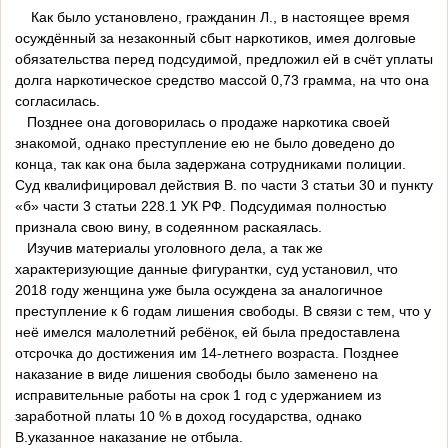
Как было установлено, гражданин Л., в настоящее время
осуждённый за незаконный сбыт наркотиков, имея долговые
обязательства перед подсудимой, предложил ей в счёт уплаты
долга наркотическое средство массой 0,73 грамма, на что она
согласилась.
Позднее она договорилась о продаже наркотика своей
знакомой, однако преступление ею не было доведено до
конца, так как она была задержана сотрудниками полиции.
Суд квалифицировал действия В. по части 3 статьи 30 и пункту
«б» части 3 статьи 228.1 УК РФ. Подсудимая полностью
признала свою вину, в содеянном раскаялась.
Изучив материалы уголовного дела, а так же
характеризующие данные фигурантки, суд установил, что
2018 году женщина уже была осуждена за аналогичное
преступление к 6 годам лишения свободы. В связи с тем, что у
неё имелся малолетний ребёнок, ей была предоставлена
отсрочка до достижения им 14-летнего возраста. Позднее
наказание в виде лишения свободы было заменено на
исправительные работы на срок 1 год с удержанием из
заработной платы 10 % в доход государства, однако
В.указанное наказание не отбыла.