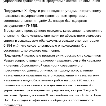
управление транспортным средством в состоянии опьянения.
Подсудимый Х., будучи ранее подвергнут административному
наказанию за управление транспортным средством в
состоянии опьянения, днём 21 января был задержан
сотрудниками ГИБДД.
В результате проведённого освидетельствование на состояние
опьянения было установлено наличие абсолютного этилового
спирта в выдыхаемом обследуемым воздухе в концентрации
0,954 мг/л, что свидетельствовало о нахождении Х. в
состоянии алкогольного опьянения.
Подсудимый полностью признал вину, раскаялся в содеянном.
Решая вопрос о виде и размере наказания, суд учёл характер
и степень общественной опасности совершенного
преступления, данных о личности подсудимого, влияние
назначенного наказания на его исправление и назначил ему
наказание в виде обязательных работ на срок 220 часов с
лишением права заниматься деятельностью, связанной с
управлением транспортными средствами, на срок 1 год и 6
месяцев. Принадлежащий Х. автомобиль марки «Тойота Таун
Эйс Ной» будет конфискован и обращён в собственность
государства.