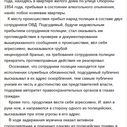
года, находясь в квартире жилого дома по улице Обороны
1854 года, прибывая в состоянии алкогольного опьянения,
нанёс побои хозяевам квартиры.
К месту происшествия прибыл наряд полиции в составе двух
сотрудников ОВД. Подсудимый, будучи недовольным
прибытием сотрудников полиции, стал оказывать им
противодействие в проверке и документировании
вышеуказанного сообщения о происшествии, вёл себя
агрессивно, высказывался грубой
нецензурной бранью, на требования сотрудников полиции
прекратить противоправные действия не реагировал.
Осознавая, что сотрудники полиции находятся при
исполнении служебных обязанностей, подсудимый публично
высказывал в их адрес оскорбления, тем самым публично
унизив их честь и достоинство как представителей власти,
подорвав авторитет правоохранительных органов в глазах
граждан.
Кроме того, продолжая вести себя агрессивно, И. взял в
руки нож, и направился в сторону одного из полицейских,
высказывая при этом угрозы в его адрес.
В ходе задержания мужчина оказал активное
сопротивление и причинил одному из полицейских травму в