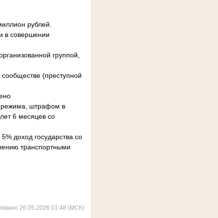
миллион рублей.
и в совершении
организованной группой,
м сообществе (преступной
чено
о режима, штрафом в
 лет 6 месяцев со
 5% доход государства со
влению транспортными
ковано 26.05.2026 01:48 (МСК)