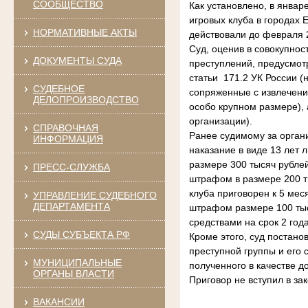
СООБЩЕСТВО
Как установлено, в январ
игровых клуба в городах 
НОРМАТИВНЫЕ АКТЫ
действовали до февраля 
Суд, оценив в совокупно
ДОКУМЕНТЫ СУДА
преступлений, предусмот
статьи 171.2 УК России (
СУДЕБНОЕ
сопряженные с извлечени
ДЕЛОПРОИЗВОДСТВО
особо крупном размере), 
организации).
СПРАВОЧНАЯ
Ранее судимому за орган
ИНФОРМАЦИЯ
наказание в виде 13 лет
размере 300 тысяч рублей
ПРЕСС-СЛУЖБА
штрафом в размере 200 т
клуба приговорен к 5 ме
УПРАВЛЕНИЕ СУДЕБНОГО
ДЕПАРТАМЕНТА
штрафом размере 100 тыс
средствами на срок 2 года
СУДЫ СУБЪЕКТА РФ
Кроме этого, суд постано
преступной группы и его
МУНИЦИПАЛЬНЫЕ
полученного в качестве д
ОРГАНЫ ВЛАСТИ
Приговор не вступил в за
ВАКАНСИИ