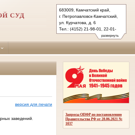
683009, Камчатский край,
ОЙ СУД
г. Петропавловск-Камчатский,
ул. Курчатова, д. 6
Тел.: (4152) 21-98-01, 22-01-
12 (ф.)
развернуть
p-kamchatsky.kam@sudrf.ru
версия для печати
Запросы ОПФР по постановлению
орных заведений.
Правительства РФ от 28.06.2021 №
1037