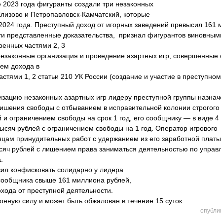
е 2023 года фигуранты создали три незаконных
Елизово и Петропавловск-Камчатский, которые
2024 года. Преступный доход от игорных заведений превысил 161 
сти представленные доказательства, признал фигурантов виновным
ренных частями 2, 3
незаконные организация и проведение азартных игр, совершенные 
ем дохода в
астями 1, 2 статьи 210 УК России (создание и участие в преступно
изацию незаконных азартных игр лидеру преступной группы назна
 лишения свободы с отбыванием в исправительной колонии строгог
 и ограничением свободы на срок 1 год, его сообщнику — в виде 4
ысяч рублей с ограничением свободы на 1 год. Оператор игрового
сяцам принудительных работ с удержанием из его заработной платы
яч рублей с лишением права заниматься деятельностью по упра
.
вил конфисковать солидарно у лидера
 сообщника свыше 161 миллиона рублей,
охода от преступной деятельности.
конную силу и может быть обжалован в течение 15 суток.
опубли