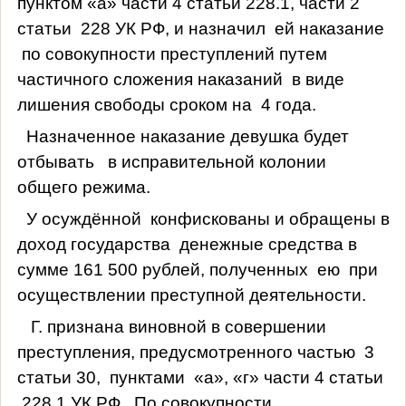
пунктом «а» части 4 статьи 228.1, части 2
статьи
228 УК РФ, и назначил
ей наказание
по совокупности преступлений путем
частичного сложения наказаний
в виде
лишения свободы сроком на
4 года.
Назначенное наказание девушка будет
отбывать
в исправительной колонии
общего режима.
У осуждённой
конфискованы и обращены в
доход государства
денежные средства в
сумме 161 500 рублей, полученных
ею
при
осуществлении преступной деятельности.
Г. признана виновной в совершении
преступления, предусмотренного частью
3
статьи 30,
пунктами
«а», «г» части 4 статьи
228.1 УК РФ.
По совокупности