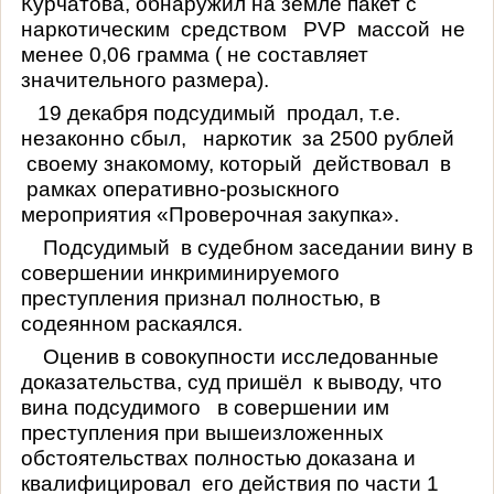
Курчатова, обнаружил на земле пакет с
наркотическим
средством
PVP
массой
не
менее 0,06 грамма ( не составляет
значительного размера).
19 декабря подсудимый
продал, т.е.
незаконно сбыл,
наркотик
за 2500 рублей
своему знакомому, который
действовал
в
рамках оперативно-розыскного
мероприятия «Проверочная закупка».
Подсудимый
в судебном заседании вину в
совершении инкриминируемого
преступления признал полностью, в
содеянном раскаялся.
Оценив в совокупности исследованные
доказательства, суд пришёл
к выводу, что
вина подсудимого
в совершении им
преступления при вышеизложенных
обстоятельствах полностью доказана и
квалифицировал
его действия по части 1